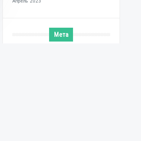
Апрель 2023
Мета
Войти
Copyright © 2026 My Santeh. Все права защищены.
Shoper
By aThemeArt - Proudly powered by
WordPress
.