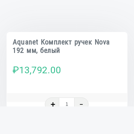
Aquanet Комплект ручек Nova
192 мм, белый
₽
13,792.00
Количество
товара
Aquanet
Комплект
ручек