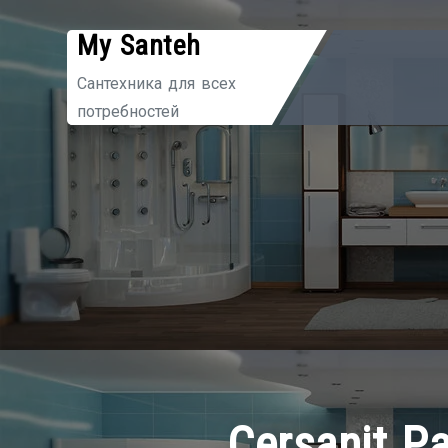
Перейти
My Santeh
к
содержимому
Сантехника для всех
потребностей
Cersanit Р