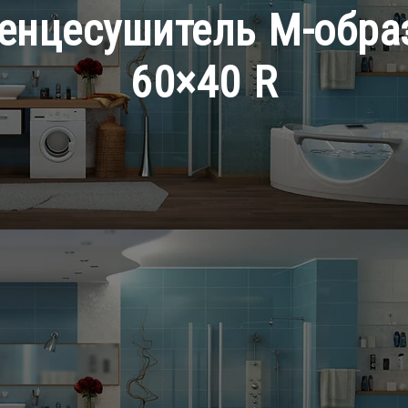
енцесушитель М-обра
60×40 R