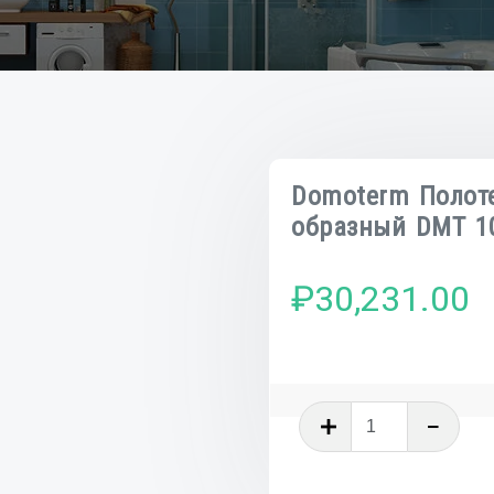
Domoterm Полот
образный DMT 10
₽
30,231.00
Количеств
товара
Domoterm