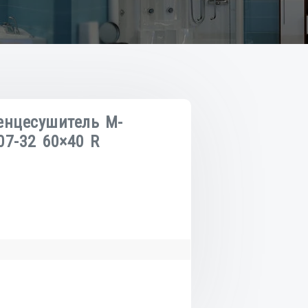
енцесушитель М-
7-32 60×40 R
о