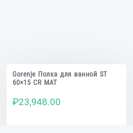
Gorenje Полка для ванной ST
60×15 CR MAT
₽
23,948.00
Количество