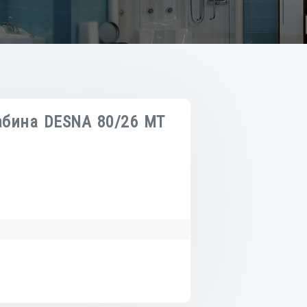
абина DESNA 80/26 MT
о