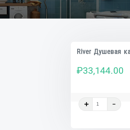
River Душевая к
₽
33,144.00
Количеств
товара
River
Душевая