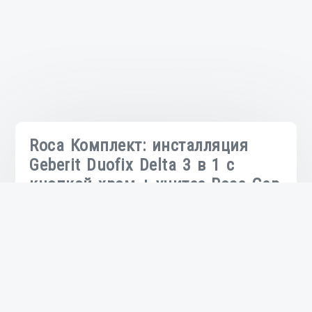
Roca Комплект: инсталляция
Geberit Duofix Delta 3 в 1 с
кнопкой хром + унитаз Roca Gap
с микролифтом + шумоизоляция
₽
30,507.00