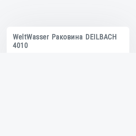
WeltWasser Раковина DEILBACH
4010
₽
11,092.00
Количество
товара
WeltWasser
Раковина
DEILBACH
4010